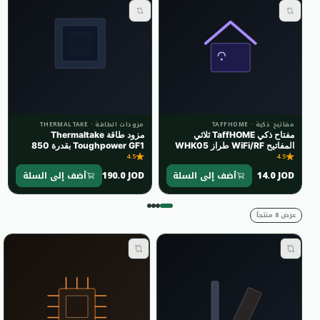
مفاتيح ذكية · TAFFHOME
مزودات الطاقة · THERMALTAKE
مفتاح ذكي TaffHOME ثلاثي
مزود طاقة Thermaltake
المفاتيح WiFi/RF طراز WHK05
Toughpower GF1 بقدرة 850
4.5
(أبيض)
واط 80+ Gold
4.5
190.0 JOD
14.0 JOD
أضف إلى السلة
أضف إلى السلة
عرض 8 منتجاً