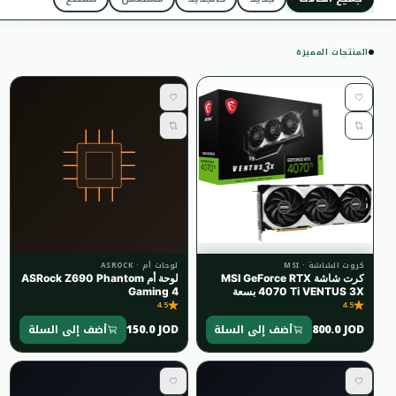
المنتجات المميزة
كروت الشاشة · MSI
لوحات أم · ASROCK
كرت شاشة MSI GeForce RTX
لوحة أم ASRock Z690 Phantom
4070 Ti VENTUS 3X بسعة
Gaming 4
4.5
12GB OC
4.5
150.0 JOD
800.0 JOD
أضف إلى السلة
أضف إلى السلة