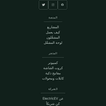
المنصة
المشاريع
كيف يعمل
المشغّلون
لوحة المشغّل
المتجر
كمبيوتر
كروت الشاشة
مفاتيح ذكية
كابلات ومحولات
الشركة
عن ElectricEV
كن شريكاً