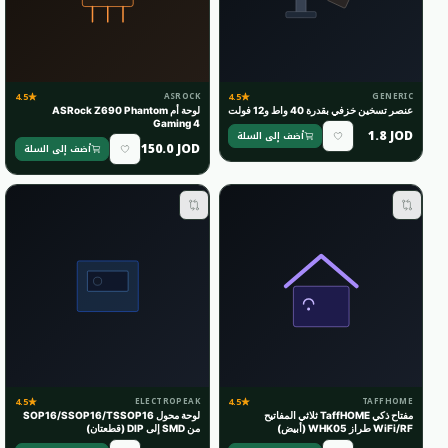
4.5
4.5
ASROCK
GENERIC
عنصر تسخين خزفي بقدرة 40 واط و12 فولت
لوحة أم ASRock Z690 Phantom
Gaming 4
1.8 JOD
أضف إلى السلة
150.0 JOD
أضف إلى السلة
4.5
4.5
ELECTROPEAK
TAFFHOME
مفتاح ذكي TaffHOME ثلاثي المفاتيح
لوحة محول SOP16/SSOP16/TSSOP16
WiFi/RF طراز WHK05 (أبيض)
من SMD إلى DIP (قطعتان)