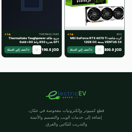
4.5
4.5
THERMALTAKE
MSI
كرت شاشة MSI GeForce RTX 4070 Ti
مزود طاقة Thermaltake Toughpower
VENTUS 3X بسعة 12GB OC
GF1 بقدرة 850 واط 80+ Gold
190.0 JOD
800.0 JOD
أضف إلى السلة
أضف إلى السلة
قطع كمبيوتر وإلكترونيات مفحوصة في عمّان،
إضافة إلى خدمات الويب والتصميم والأتمتة
والتدريب للبنّائين والفرق.