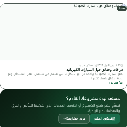
تقنية
13 كانون الأول 2025
٥ دقائق قراءة
خرافات وحقائق حول السيارات الكهربائية
تعتبر السيارات الكهربائية واحدة من أبرز الابتكارات التي تسهم في مستقبل التنقل المستدام. ومع
زيادة الإقبال عليها، تنتشر ا…
اقرأ المزيد
مستعد لبدء مشروعك القادم؟
تصفّح متجر قطع الكمبيوتر أو اكتشف الخدمات التي نقدّمها للبنّائين والفرق
والمنظمات غير الربحية.
تسوّق المتجر
عرض مشاريعنا