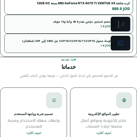
كرت شاشة MSI GeForce RTX 4070 Ti VENTUS 3X بسعة 12GB OC
800.0 JOD
عنصر تسخين خزفي بقدرة 40 واط و12 فولت
1.8 JOD
لوحة محول SOP16/SSOP16/TSSOP16 من SMD إلى DIP (قطعتان)
1.8 JOD
ما نقدمه
خدماتنا
من التجميع المخصص إلى إعداد المنزل الذكي — فريقنا يتولى الجانب التقني.
تطوير المواقع الإلكترونية
تصميم تجربة وواجهة المستخدم
متاجر إلكترونية ومواقع أعمال
واجهات سهلة الاستخدام ومحببة
مصممة لزيادة المبيعات.
للمستخدم.
اعرف أكثر
اعرف أكثر