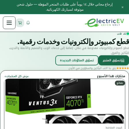
إرجاع مجاني خلال ١٤ يوماً على طلبات المتجر المؤهلة — حلول شحن
×
موثوقة لسيارتك الكهربائية.
تك هب
قطع كمبيوتر وإلكترونيات وخدمات رقمية.
قطع كمبيوتر وإلكترونيات مفحوصة في عمّان، إضافة إلى خدمات الويب والتصميم والأتمتة والتدريب
للبنّائين والفرق.
تسوّق المتجر
تسوّق المكوّنات الجديدة
يثق بنا آلاف البنّائين والمطوّرين في الأردن
مختارات هذا الأسبوع
عرض كل المنتجات
شائع
كروت الشاشة