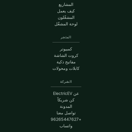
المشاريع
كيف يعمل
المشغّلون
لوحة المشغّل
المتجر
كمبيوتر
كروت الشاشة
مفاتيح ذكية
كابلات ومحولات
الشركة
عن ElectricEV
كن شريكاً
المدونة
تواصل معنا
+96265447627
واتساب