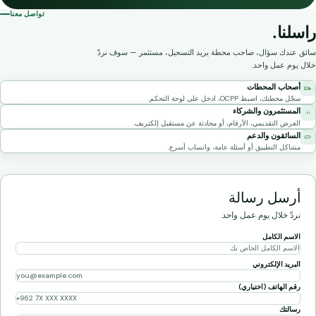
تواصل معنا
راسلنا.
سائق عندك سؤال، صاحب محطة يريد التسجيل، مستثمر — سوف نردّ
خلال يوم عمل واحد.
أصحاب المحطات
سجّل محطتك، اضبط OCPP، ادخل على لوحة التحكم.
المستثمرون والشركاء
العرض التقديمي، الأرقام، أو محادثة عن مستقبل إلكتريف.
السائقون والدعم
مشاكل التطبيق أو أسئلة عامة، واتساب أسرع.
أرسل رسالة
نردّ خلال يوم عمل واحد.
الاسم الكامل
البريد الإلكتروني
رقم الهاتف (اختياري)
رسالتك