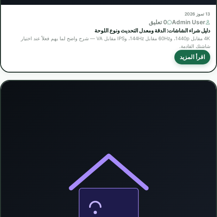
13 تموز 2026
Admin User
0 تعليق
دليل شراء الشاشات: الدقة ومعدل التحديث ونوع اللوحة
4K مقابل 1440p، و60Hz مقابل 144Hz، وIPS مقابل VA — شرح واضح لما يهم فعلاً عند اختيار
شاشتك القادمة.
اقرأ المزيد