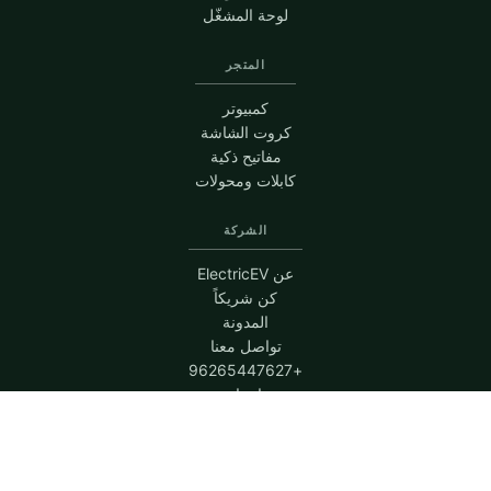
لوحة المشغّل
المتجر
كمبيوتر
كروت الشاشة
مفاتيح ذكية
كابلات ومحولات
الشركة
عن ElectricEV
كن شريكاً
المدونة
تواصل معنا
+96265447627
واتساب
© 2026 تك هب · عمّان، الأردن
شروط والأحكام
سياسة الخصوصية